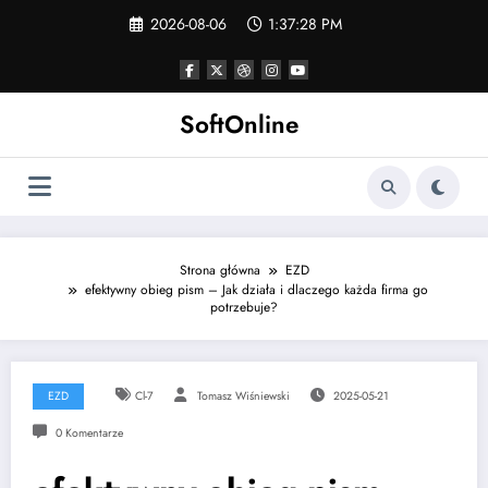
Skip
2026-08-06
1:37:29 PM
to
content
SoftOnline
Strona główna
EZD
efektywny obieg pism – Jak działa i dlaczego każda firma go
potrzebuje?
EZD
Cl-7
Tomasz Wiśniewski
2025-05-21
0 Komentarze