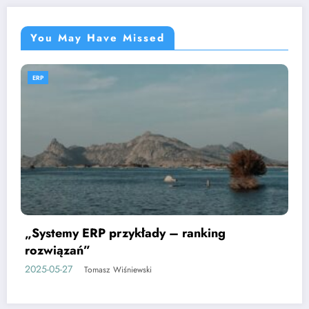
You May Have Missed
ERP
„System ERP – przykłady zastosowań w
logistyce”
2025-05-27
Tomasz Wiśniewski