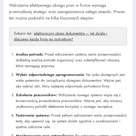
Wdrożenie efektywnego obiegu pism w firmie wymaga
przemyślanej strategii oraz zaangażowania całego zespołu. Proces
ten można podzielić na kilka kluczowych etapów:
Zobacz też:
elektroniczny obieg dokumentów – Jak działa i
dlaczego każda firma go potrzebuje?
Analiza potrzeb:
Przed wdrożeniem systemu warto przeprowadzić
dokładną analizę potrzeb organizacji oraz zidentyfikować obszary,
które wymagają poprawy.
Wybór odpowiedniego oprogramowania:
Na rynku dostępnych jest
wiele systemów do zarządzania obiegiem dokumentów. Ważne jest,
aby wybrać taki, który najlepiej odpowiada potrzebom firmy.
Szkolenie pracowników:
Wdrożenie nowego systemu wiąże się z
koniecznością przeszkolenia pracowników. Ważne jest, aby wszyscy
użytkownicy potrafili efektywnie korzystać z nowego narzędzia.
Testowanie systemu:
Przed pełnym wdrożeniem warto przeprowadzić
testy, aby upewnić się, że system działa zgodnie z oczekiwaniami i
spełnia założone cele.
Monitorowanie oraz optymalizacja:
Po wdrożeniu systemu ważne