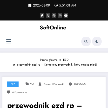
Skip
2026-08-09
5:51:08 AM
to
content
SoftOnline
Strona główna
EZD
przewodnik ezd rp – Kompletny przewodnik, który musisz mieć!
EZD
Cl-5
Tomasz Wiśniewski
2025-06-04
0 Komentarze
przewodnik ezd rp –