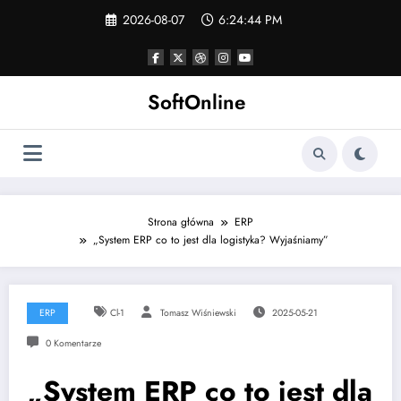
Skip
2026-08-07
6:24:44 PM
to
content
SoftOnline
Strona główna
ERP
„System ERP co to jest dla logistyka? Wyjaśniamy”
ERP
Cl-1
Tomasz Wiśniewski
2025-05-21
0 Komentarze
„System ERP co to jest dla