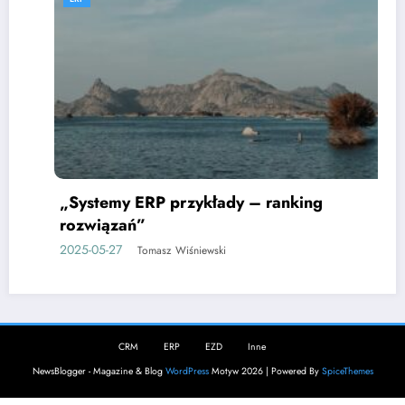
„Systemy ERP przykłady – ranking
rozwiązań”
2025-05-27
Tomasz Wiśniewski
CRM
ERP
EZD
Inne
NewsBlogger - Magazine & Blog
WordPress
Motyw 2026 | Powered By
SpiceThemes