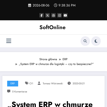
Skip
2026-08-06
9:38:36 PM
to
content
SoftOnline
Strona główna
ERP
„System ERP w chmurze dla logistyki – czy to bezpieczne?”
ERP
Cl-1
Tomasz Wiśniewski
2025-05-21
0 Komentarze
„System ERP w chmurze