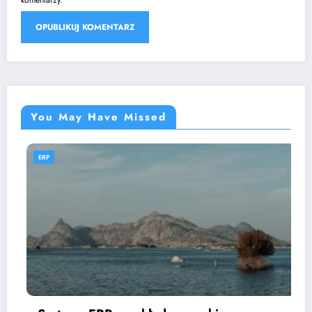
komentarzy.
You May Have Missed
ERP