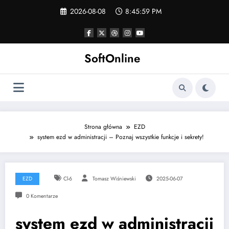
Skip
2026-08-08
8:46:00 PM
to
content
SoftOnline
Strona główna
EZD
system ezd w administracji – Poznaj wszystkie funkcje i sekrety!
EZD
Cl-6
Tomasz Wiśniewski
2025-06-07
0 Komentarze
system ezd w administracji