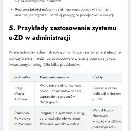
się na oszczędności finansowe.
Poprawa jakości usług
– dzięki lepszemu obiegowi informacji
możliwe jest szybsze i bardziej precyzyjne podejmowanie decyzji.
5. Przykłady zastosowania systemu
e-ZD w administracji
Wiele jednostek administracyjnych w Polsce i na świecie skutecznie
wdrożyło system e-ZD, co zaowocowało znaczną poprawą jakości
świadczonych usług. Oto kilka przykładów:
Jednostka
Opis zastosowania
Efekty
Wdrożenie elektronicznego
Urząd
Skrócenie czasu
obiegu dokumentów w celu
Miasta
realizacji wniosków
usprawnienia procesów
Krakowa
o 30%.
decyzyjnych.
Wzrost liczby
Starostwo
Integracja z systemem e-usług,
złożonych
Powiatowe
co umożliwiło obywatelom
wniosków o 50% w
w Poznaniu
składanie wniosków online.
pierwszym roku.