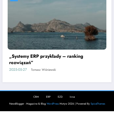
„System ERP – przykłady zastosowań w
logistyce”
2025-05-27
Tomasz Wiśniewski
CRM
ERP
EZD
Inne
NewsBlogger - Magazine & Blog
WordPress
Motyw 2026 | Powered By
SpiceThemes