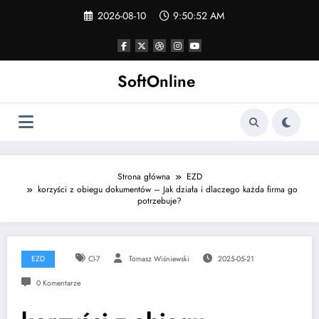
Skip
2026-08-10
9:50:53 AM
to
content
SoftOnline
Strona główna
EZD
korzyści z obiegu dokumentów – Jak działa i dlaczego każda firma go
potrzebuje?
EZD
Cl-7
Tomasz Wiśniewski
2025-05-21
0 Komentarze